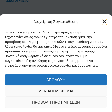
ΑΦΜ 997036228
ΠΟΛΙΤΙΚΗ GDPR
Διαχείριση Συγκατάθεσης
Όροι Χρήσης
Προσωπικά Δεδομένα
Για να παρέχουμε την καλύτερη εμπειρία, χρησιμοποιούμε
τεχνολογίες όπως cookies για την αποθήκευση ή/και την
Πολιτική Cookies
πρόσβαση σε πληροφορίες συσκευών. Η συγκατάθεση για τις εν
Δήλωση Προσβασιμότητας
λόγω τεχνολογίες θα μας επιτρέψει να επεξεργαστούμε δεδομένα
προσωπικού χαρακτήρα, όπως συμπεριφορά περιήγησης ή
μοναδικά αναγνωριστικά σε αυτόν τον ιστότοπο. Η μη
συγκατάθεση ή η ανάκληση της συγκατάθεσης, μπορεί να
επηρεάσει αρνητικά ορισμένες λειτουργίες και δυνατότητες.
ΑΠΟΔΟΧΉ
© 2026 ΕΑΔΗΣΥ® | Με την διαφύλαξη κάθε
ΔΕΝ ΑΠΟΔΈΧΟΜΑΙ
νόμιμου δικαιώματος
Δημιουργία-Σχεδίαση INFOWAY
ΠΡΟΒΟΛΉ ΠΡΟΤΙΜΉΣΕΩΝ