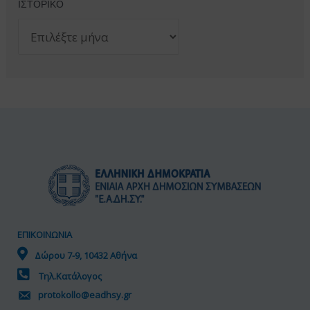
ΙΣΤΟΡΙΚΟ
Ι
Σ
Τ
Ο
Ρ
Ι
Κ
Ο
ΕΠΙΚΟΙΝΩΝΙΑ
Δώρου 7-9, 10432 Αθήνα
Τηλ.Κατάλογος
protokollo@eadhsy.gr