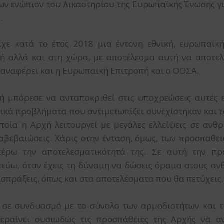
ν ενώπιον του Δικαστηρίου της Ευρωπαϊκής Ένωσης γι
.
είχε κατά το έτος 2018 μια έντονη εθνική, ευρωπαϊ
ή αλλά και στη χώρα, με αποτέλεσμα αυτή να αποτελ
η αναφέρει και η Ευρωπαϊκή Επιτροπή και ο ΟΟΣΑ.
χή μπόρεσε να ανταποκριθεί στις υποχρεώσεις αυτές
κά προβλήματα που αντιμετωπίζει συνεχίστηκαν και το
ποία η Αρχή λειτουργεί με μεγάλες ελλείψεις σε ανθ
αβεβαιώσεις. Χάρις στην ένταση, όμως, των προσπαθε
τέρω την αποτελεσματικότητά της. Σε αυτή την προ
στεύω, όταν έχεις τη δύναμη να δώσεις όραμα στους α
ισπράξεις, όπως και στα αποτελέσματα που θα πετύχεις.
ση σε συνδυασμό με το σύνολο των αρμοδιοτήτων και 
εραίνει ουσιωδώς τις προσπάθειες της Αρχής να α