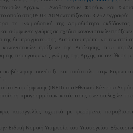
ετουσών Αρχών – Αναθετόντων Φορέων και Χωρισ
ο οποίο στις 05.03.2019 εντοπίζονται 3.262 εγγραφές.
τερα τη Γνωμοδοτική της Αρμοδιότητα εκδίδοντας
αι σύμφωνες γνώμες σε σχέδια κανονιστικών πράξεων τ
 της διαπραγμάτευσης. Αυτό που πρέπει να τονιστεί στ
 κανονιστικών πράξεων της Διοίκησης, που περιλ
η της προηγούμενης γνώμης της Αρχής, σε αντίθεση μ
Διακυβέρνησης συνέταξε και απέστειλε στην Ευρωπα
έα.
ιτούτο Επιμόρφωσης (ΙΝΕΠ) του Εθνικού Κέντρου Δημόσ
υλοποίηση προγραμμάτων κατάρτισης των στελεχών το
αφες καταγγελίες σχετικά με φερόμενες παραβιάσ
 την Ειδική Νομική Υπηρεσία του Υπουργείου Εξωτερικ