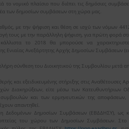
ικά το νομικό πλαίσιο που διέπει τις δημόσιες συμβάσ
έα των δημοσίων συμβάσεων στη χώρα μας.
ταθμός, με την ψήφιση και θέση σε ισχύ των νόμων 441
ογή τους με την παράλληλη ψήφιση, για πρώτη φορά στ
, κάλλιστα το 2018 θα μπορούσε να χαρακτηριστε
της Ενιαίας Ανεξάρτητης Αρχής Δημοσίων Συμβάσεων (ε
πλήρη σύνθεση του Διοικητικού της Συμβουλίου μετά απ
ερής και εξειδικευμένης στήριξης στις Αναθέτουσες Αρχ
ών Διακηρύξεων, είτε μέσω των Κατευθυντήριων Οδη
 συμβουλών και των ερμηνευτικών της αποφάσεων, 
έχουν απαντηθεί.
ση Δεδομένων Δημοσίων Συμβάσεων (ΕΒΔΔΗΣΥ), ως κ
πτείας του χώρου των Δημοσίων Συμβάσεων. Στο π
ονικής πύλης της ΕΒΔΔΗΣΥ
https://ppp.eaadhsy.gr
, εν