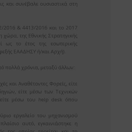
εις και συνέβαλε ουσιαστικά στη
2/2016 & 4413/2016 και το 2017
η χώρα, της Εθνικής Στρατηγικής
ί ως το έτος της εσωτερικής
φεξής ΕΑΑΔΗΣΥ ή/και Αρχή).
ό πολλά χρόνια, μεταξύ άλλων:
ές και Αναθέτοντες Φορείς, είτε
γιών, είτε μέσω των Τεχνικών
είτε μέσω του help desk όπου
ύριο εργαλείο του μηχανισμού
λαίσιο αυτό, εγκαινιάστηκε η
τός της οποίας τηρείται και το