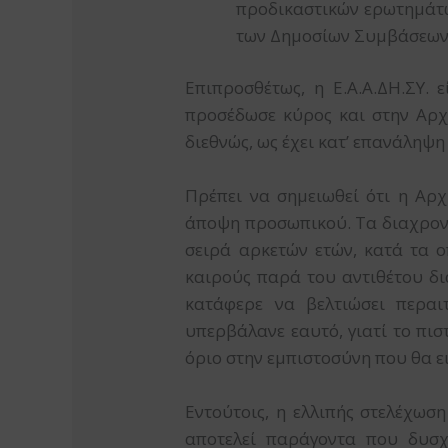
προδικαστικών ερωτημάτω
των Δημοσίων Συμβάσεων
Επιπροσθέτως, η Ε.Α.Α.ΔΗ.ΣΥ. 
προσέδωσε κύρος και στην Αρχ
διεθνώς, ως έχει κατ’ επανάληψ
Πρέπει να σημειωθεί ότι η Αρ
άποψη προσωπικού. Τα διαχρονι
σειρά αρκετών ετών, κατά τα ο
καιρούς παρά του αντιθέτου δι
κατάφερε να βελτιώσει περαι
υπερβάλανε εαυτό, γιατί το πι
όριο στην εμπιστοσύνη που θα ε
Εντούτοις, η ελλιπής στελέχω
αποτελεί παράγοντα που δυσχ