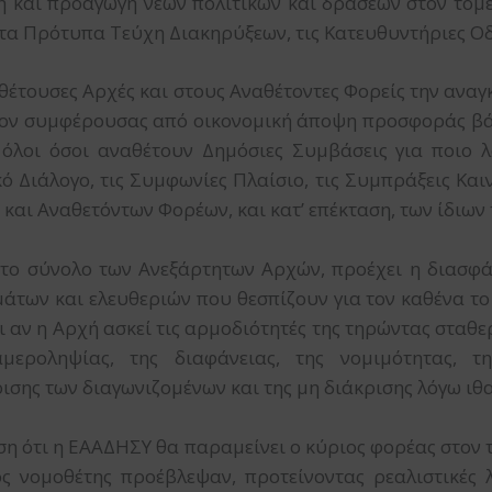
η και προαγωγή νέων πολιτικών και δράσεων στον το
τα Πρότυπα Τεύχη Διακηρύξεων, τις Κατευθυντήριες Οδηγ
θέτουσες Αρχές και στους Αναθέτοντες Φορείς την αναγ
έον συμφέρουσας από οικονομική άποψη προσφοράς βάσ
 όλοι όσοι αναθέτουν Δημόσιες Συμβάσεις για ποιο λ
 Διάλογο, τις Συμφωνίες Πλαίσιο, τις Συμπράξεις Καιν
αι Αναθετόντων Φορέων, και κατ’ επέκταση, των ίδιων 
 το σύνολο των Ανεξάρτητων Αρχών, προέχει η διασφά
άτων και ελευθεριών που θεσπίζουν για τον καθένα το
ι αν η Αρχή ασκεί τις αρμοδιότητές της τηρώντας σταθε
 αμεροληψίας, της διαφάνειας, της νομιμότητας, 
ισης των διαγωνιζομένων και της μη διάκρισης λόγω ιθα
η ότι η ΕΑΑΔΗΣΥ θα παραμείνει ο κύριος φορέας στον
κός νομοθέτης προέβλεψαν, προτείνοντας ρεαλιστικές