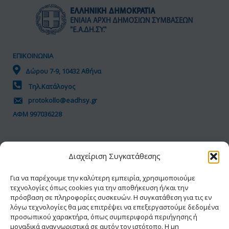
ΕΠΙΚΟΙΝΩΝΙΑ
Δώρου 7-9, 10432 Αθήνα
Τηλ.Κατάλογος
protokollo@eadhsy.gr
ΑΦΜ 997036228
ΠΟΛΙΤΙΚΗ GDPR
Διαχείριση Συγκατάθεσης
Όροι Χρήσης
Προσωπικά Δεδομένα
Για να παρέχουμε την καλύτερη εμπειρία, χρησιμοποιούμε
τεχνολογίες όπως cookies για την αποθήκευση ή/και την
Πολιτική Cookies
πρόσβαση σε πληροφορίες συσκευών. Η συγκατάθεση για τις εν
Δήλωση Προσβασιμότητας
λόγω τεχνολογίες θα μας επιτρέψει να επεξεργαστούμε δεδομένα
προσωπικού χαρακτήρα, όπως συμπεριφορά περιήγησης ή
μοναδικά αναγνωριστικά σε αυτόν τον ιστότοπο. Η μη