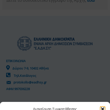
Δείτε το συνοδευτικό έγγραφο της Αρχής
εδώ
ΕΠΙΚΟΙΝΩΝΙΑ
Δώρου 7-9, 10432 Αθήνα
Τηλ.Κατάλογος
protokollo@eadhsy.gr
ΑΦΜ 997036228
ΠΟΛΙΤΙΚΗ GDPR
Διαχείριση Συγκατάθεσης