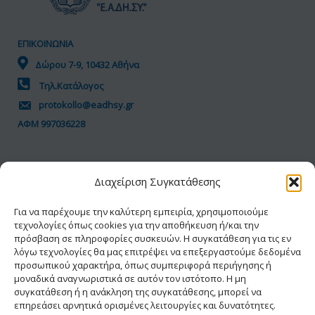
ΕΠΙΚΟΙΝΩΝΙΑ
Δώρου 7-9, 10432 Αθήνα
Τηλ.Κατάλογος
protokollo@eadhsy.gr
ΑΦΜ 997036228
ΠΟΛΙΤΙΚΗ GDPR
Διαχείριση Συγκατάθεσης
Όροι Χρήσης
Προσωπικά Δεδομένα
Για να παρέχουμε την καλύτερη εμπειρία, χρησιμοποιούμε
τεχνολογίες όπως cookies για την αποθήκευση ή/και την
Πολιτική Cookies
πρόσβαση σε πληροφορίες συσκευών. Η συγκατάθεση για τις εν
Δήλωση Προσβασιμότητας
λόγω τεχνολογίες θα μας επιτρέψει να επεξεργαστούμε δεδομένα
προσωπικού χαρακτήρα, όπως συμπεριφορά περιήγησης ή
μοναδικά αναγνωριστικά σε αυτόν τον ιστότοπο. Η μη
συγκατάθεση ή η ανάκληση της συγκατάθεσης, μπορεί να
επηρεάσει αρνητικά ορισμένες λειτουργίες και δυνατότητες.