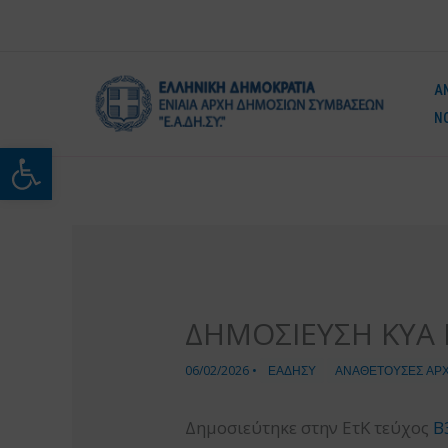
Μετάβαση
στο
περιεχόμενο
Α
Ν
Ανοίξτε τη γραμμή εργαλείω
ΔΗΜΟΣΙΕΥΣΗ ΚΥΑ 
06/02/2026
•
ΕΑΔΗΣΥ
ΑΝΑΘΕΤΟΥΣΕΣ ΑΡ
Δημοσιεύτηκε στην ΕτΚ τεύχος
Β