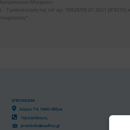
 Ηλεκτρονικού Μητρώου
 Τροποποίηση της υπ’ αρ. 76928/09.07.2021 (Β’3075)
πικρατείας”.
ΕΠΙΚΟΙΝΩΝΙΑ
Δώρου 7-9, 10432 Αθήνα
Τηλ.Κατάλογος
protokollo@eadhsy.gr