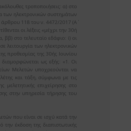
 ακόλουθες τροποποιήσεις: α) στο
ργία των ηλεκτρονικών συστημάτων
 άρθρου 118 του ν. 4472/2017 (Α΄
ίθενται οι λέξεις «μέχρι την 30ή
 ββ) στο τελευταίο εδάφιο: i) οι
 σε λειτουργία των ηλεκτρονικών
ης προθεσμίας της 30ής Ιουνίου
2 διαμορφώνεται ως εξής: «1. Οι
φείων Μελετών υποχρεούνται να
λέτης και τάξη, σύμφωνα με τις
ς μελετητικής επιχείρησης στο
ησης στην υπηρεσία τήρησης του
τών που είναι σε ισχύ κατά την
ό την έκδοση της διαπιστωτικής