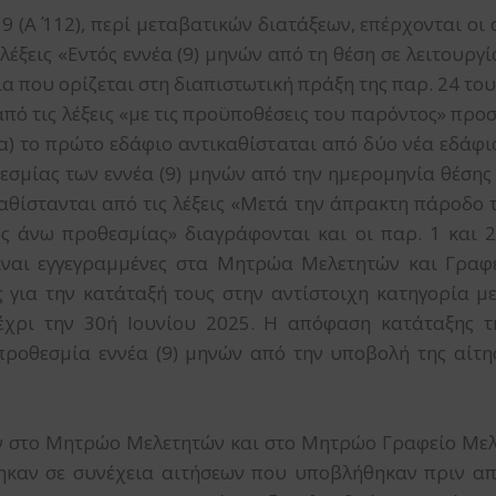
19 (Α΄ 112), περί μεταβατικών διατάξεων, επέρχονται οι
 λέξεις «Εντός εννέα (9) μηνών από τη θέση σε λειτου
α που ορίζεται στη διαπιστωτική πράξη της παρ. 24 του
από τις λέξεις «με τις προϋποθέσεις του παρόντος» προστ
βα) το πρώτο εδάφιο αντικαθίσταται από δύο νέα εδάφια,
εσμίας των εννέα (9) μηνών από την ημερομηνία θέσης
αθίστανται από τις λέξεις «Μετά την άπρακτη πάροδο τ
ς ως άνω προθεσμίας» διαγράφονται και οι παρ. 1 και 
 είναι εγγεγραμμένες στα Μητρώα Μελετητών και Γρα
για την κατάταξή τους στην αντίστοιχη κατηγορία με
χρι την 30ή Ιουνίου 2025. Η απόφαση κατάταξης τη
 προθεσμία εννέα (9) μηνών από την υποβολή της αίτ
ν στο Μητρώο Μελετητών και στο Μητρώο Γραφείο Μελε
ηκαν σε συνέχεια αιτήσεων που υποβλήθηκαν πριν απ