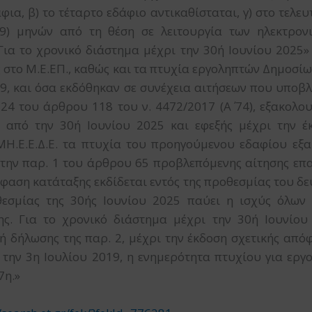
ια, β) το τέταρτο εδάφιο αντικαθίσταται, γ) στο τελευτα
(9) μηνών από τη θέση σε λειτουργία των ηλεκτρον
«Για το χρονικό διάστημα μέχρι την 30ή Ιουνίου 2025
ής στο Μ.Ε.ΕΠ., καθώς και τα πτυχία εργοληπτών Δημοσί
19, και όσα εκδόθηκαν σε συνέχεια αιτήσεων που υποβ
 24 του άρθρου 118 του ν. 4472/2017 (Α΄ 74), εξακολο
α από την 30ή Ιουνίου 2025 και εφεξής μέχρι την 
 ΜΗ.Ε.Ε.Δ.Ε. τα πτυχία του προηγούμενου εδαφίου εξ
ην παρ. 1 του άρθρου 65 προβλεπόμενης αίτησης επα
φαση κατάταξης εκδίδεται εντός της προθεσμίας του δε
εσμίας της 30ής Ιουνίου 2025 παύει η ισχύς όλων 
ς. Για το χρονικό διάστημα μέχρι την 30ή Ιουνίου
 δήλωσης της παρ. 2, μέχρι την έκδοση σχετικής απόφ
την 3η Ιουλίου 2019, η ενημερότητα πτυχίου για εργολ
7η.»