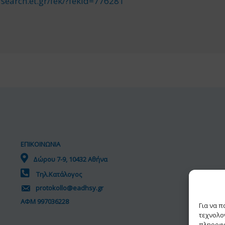
/search.et.gr/fek/?
fekId=776281
ΕΠΙΚΟΙΝΩΝΙΑ
Δώρου 7-9, 10432 Αθήνα
Τηλ.Κατάλογος
protokollo@eadhsy.gr
ΑΦΜ 997036228
Για να 
τεχνολο
πληροφο