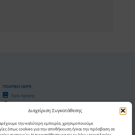
ΠΟΛΙΤΙΚΗ GDPR
Όροι Χρήσης
Προσωπικά Δεδομένα
Διαχείριση Συγκατάθεσης
Πολιτική Cookies
Δήλωση Προσβασιμότητας
παρέχουμε την καλύτερη εμπειρία, χρησιμοποιούμε
γίες όπως cookies για την αποθήκευση ή/και την πρόσβαση σε
ρίες συσκευών. Η συγκατάθεση για τις εν λόγω τεχνολογίες