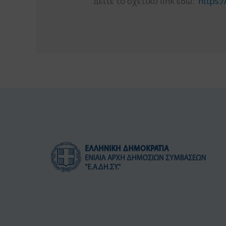
Δείτε το σχετικό link εδώ:
https:/