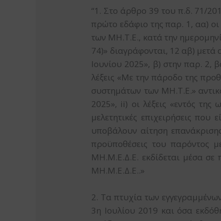
“1. Στο άρθρο 39 του π.δ. 71/20
πρώτο εδάφιο της παρ. 1, αα) οι
των ΜΗ.Τ.Ε., κατά την ημερομηνί
74)» διαγράφονται, 12 αβ) μετά 
Ιουνίου 2025», β) στην παρ. 2, 
λέξεις «Με την πάροδο της προθ
συστημάτων των ΜΗ.Τ.Ε.» αντικ
2025», ii) οι λέξεις «εντός τη
μελετητικές επιχειρήσεις που
υποβάλουν αίτηση επανάκρισης 
προϋποθέσεις του παρόντος μέ
ΜΗ.Μ.Ε.Δ.Ε. εκδίδεται μέσα σε
ΜΗ.Μ.Ε.Δ.Ε..»
2. Τα πτυχία των εγγεγραμμένω
3η Ιουλίου 2019 και όσα εκδόθ