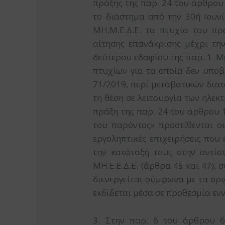
πράξης της παρ. 24 του άρθρου 1
το διάστημα από την 30ή Ιουνί
ΜΗ.Μ.Ε.Δ.Ε. τα πτυχία του π
αίτησης επανάκρισης μέχρι τη
δεύτερου εδαφίου της παρ. 1. Μ
πτυχίων για τα οποία δεν υποβ
71/2019, περί μεταβατικών διατά
τη θέση σε λειτουργία των ηλεκ
πράξη της παρ. 24 του άρθρου 11
του παρόντος» προστίθενται οι
εργοληπτικές επιχειρήσεις που
την κατάταξή τους στην αντίσ
ΜΗ.Ε.Ε.Δ.Ε. (άρθρα 45 και 47),
διενεργείται σύμφωνα με τα ορι
εκδίδεται μέσα σε προθεσμία εν
3. Στην παρ. 6 του άρθρου 65