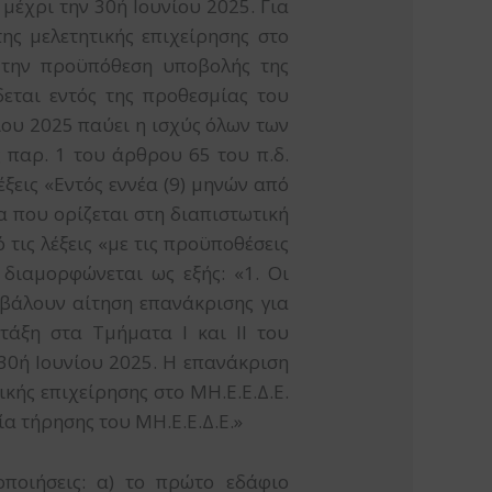
 μέχρι την 30ή Ιουνίου 2025. Για
ης μελετητικής επιχείρησης στο
 την προϋπόθεση υποβολής της
εται εντός της προθεσμίας του
ίου 2025 παύει η ισχύς όλων των
 παρ. 1 του άρθρου 65 του π.δ.
έξεις «Εντός εννέα (9) μηνών από
α που ορίζεται στη διαπιστωτική
 τις λέξεις «με τις προϋποθέσεις
 διαμορφώνεται ως εξής: «1. Οι
οβάλουν αίτηση επανάκρισης για
τάξη στα Τμήματα Ι και II του
 30ή Ιουνίου 2025. Η επανάκριση
κής επιχείρησης στο ΜΗ.Ε.Ε.Δ.Ε.
ία τήρησης του ΜΗ.Ε.Ε.Δ.Ε.»
οποιήσεις: α) το πρώτο εδάφιο