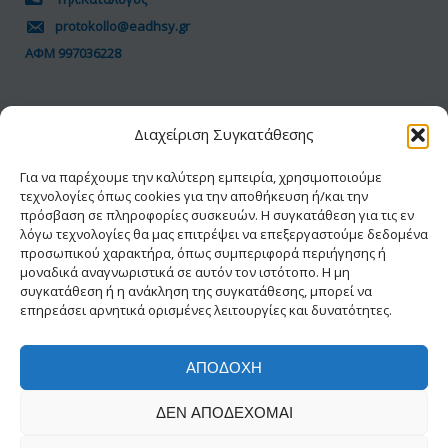
protokollo@eadhsy.gr
ΑΦΜ 997036228
ΠΟΛΙΤΙΚΗ GDPR
Διαχείριση Συγκατάθεσης
Όροι Χρήσης
Προσωπικά Δεδομένα
Για να παρέχουμε την καλύτερη εμπειρία, χρησιμοποιούμε
τεχνολογίες όπως cookies για την αποθήκευση ή/και την
Πολιτική Cookies
πρόσβαση σε πληροφορίες συσκευών. Η συγκατάθεση για τις εν
Δήλωση Προσβασιμότητας
λόγω τεχνολογίες θα μας επιτρέψει να επεξεργαστούμε δεδομένα
προσωπικού χαρακτήρα, όπως συμπεριφορά περιήγησης ή
μοναδικά αναγνωριστικά σε αυτόν τον ιστότοπο. Η μη
συγκατάθεση ή η ανάκληση της συγκατάθεσης, μπορεί να
επηρεάσει αρνητικά ορισμένες λειτουργίες και δυνατότητες.
ΑΠΟΔΟΧΉ
© 2026 ΕΑΔΗΣΥ® | Με την διαφύλαξη κάθε
ΔΕΝ ΑΠΟΔΈΧΟΜΑΙ
νόμιμου δικαιώματος