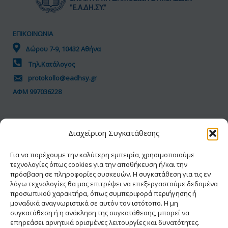
ΕΠΙΚΟΙΝΩΝΙΑ
Δώρου 7-9, 10432 Αθήνα
Τηλ.Κατάλογος
protokollo@eadhsy.gr
ΑΦΜ 997036228
ΠΟΛΙΤΙΚΗ GDPR
Διαχείριση Συγκατάθεσης
Όροι Χρήσης
Προσωπικά Δεδομένα
Για να παρέχουμε την καλύτερη εμπειρία, χρησιμοποιούμε
τεχνολογίες όπως cookies για την αποθήκευση ή/και την
Πολιτική Cookies
πρόσβαση σε πληροφορίες συσκευών. Η συγκατάθεση για τις εν
Δήλωση Προσβασιμότητας
λόγω τεχνολογίες θα μας επιτρέψει να επεξεργαστούμε δεδομένα
προσωπικού χαρακτήρα, όπως συμπεριφορά περιήγησης ή
μοναδικά αναγνωριστικά σε αυτόν τον ιστότοπο. Η μη
συγκατάθεση ή η ανάκληση της συγκατάθεσης, μπορεί να
επηρεάσει αρνητικά ορισμένες λειτουργίες και δυνατότητες.