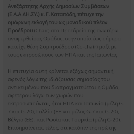
Ανεξάρτητης Αρχής Δημοσίων Συμβάσεων
(Ε.Α.Α.ΔΗ.ΣΥ.) κ. Γ. Καταπόδη, πέτυχε την
ομόφωνη εκλογή του ως μοναδικού πλέον
Προέδρου
(Chair) στο Προεδρείο της ανωτέρω
αναφερθείσας Ομάδας, στην οποία έως σήμερα
κατείχε θέση Συμπροέδρου (Co-chair) μαζί με
τους εκπροσώπους των ΗΠΑ και της Ιαπωνίας.
Η επιτυχία αυτή κρίνεται εξόχως σημαντική,
αφενός λόγω της ιδιάζουσας σημασίας του
αντικειμένου που διαπραγματεύεται η Ομάδα,
αφετέρου λόγω των χωρών που
εκπροσωπούνται, ήτοι ΗΠΑ και Ιαπωνία (μέλη G-
7 και G-20), Γαλλία (ΕΕ και μέλος G-7 και G-20),
Βέλγιο (ΕΕ), και Ρωσία και Τουρκία (μέλη G-20).
Επισημαίνεται, τέλος, ότι κατόπιν της πρώτης