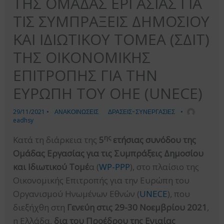
ΤΗΣ ΟΜΑΔΑΣ ΕΡΓΑΣΙΑΣ ΓΙΑ
ΤΙΣ ΣΥΜΠΡΑΞΕΙΣ ΔΗΜΟΣΙΟΥ
ΚΑΙ ΙΔΙΩΤΙΚΟΥ ΤΟΜΕΑ (ΣΔΙΤ)
ΤΗΣ ΟΙΚΟΝΟΜΙΚΗΣ
ΕΠΙΤΡΟΠΗΣ ΓΙΑ ΤΗΝ
ΕΥΡΩΠΗ ΤΟΥ ΟΗΕ (UNECE)
29/11/2021
•
ΑΝΑΚΟΙΝΩΣΕΙΣ
ΔΡΑΣΕΙΣ-ΣΥΝΕΡΓΑΣΙΕΣ
•
eadhsy
ης
Κατά τη διάρκεια της
5
ετήσιας συνόδου της
Ομάδας Εργασίας για τις Συμπράξεις Δημοσίου
και Ιδιωτικού Τομέ
α (
WP-PPP
), στο πλαίσιο της
Οικονομικής Επιτροπής για την Ευρώπη του
Οργανισμού Ηνωμένων Εθνών (
UNECE
), που
διεξήχθη στη
Γενεύη στις 29-30 Νοεμβρίου 2021
,
η Ελλάδα,
δια του Προέδρου της Ενιαίας