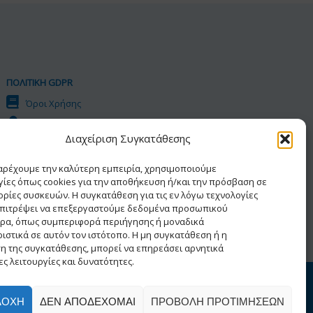
ΠΟΛΙΤΙΚΗ GDPR
Όροι Χρήσης
Προσωπικά Δεδομένα
Διαχείριση Συγκατάθεσης
Πολιτική Cookies
Δήλωση Προσβασιμότητας
παρέχουμε την καλύτερη εμπειρία, χρησιμοποιούμε
γίες όπως cookies για την αποθήκευση ή/και την πρόσβαση σε
ρίες συσκευών. Η συγκατάθεση για τις εν λόγω τεχνολογίες
επιτρέψει να επεξεργαστούμε δεδομένα προσωπικού
ρα, όπως συμπεριφορά περιήγησης ή μοναδικά
ιστικά σε αυτόν τον ιστότοπο. Η μη συγκατάθεση ή η
η της συγκατάθεσης, μπορεί να επηρεάσει αρνητικά
ς λειτουργίες και δυνατότητες.
ατος
ΔΟΧΉ
ΔΕΝ ΑΠΟΔΈΧΟΜΑΙ
ΠΡΟΒΟΛΉ ΠΡΟΤΙΜΉΣΕΩΝ