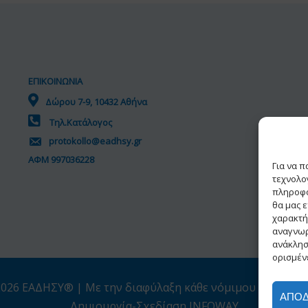
ΕΠΙΚΟΙΝΩΝΙΑ
Δώρου 7-9, 10432 Αθήνα
Τηλ.Κατάλογος
protokollo@eadhsy.gr
ΑΦΜ 997036228
Για να 
τεχνολο
πληροφο
θα μας 
χαρακτή
αναγνωρ
ανάκλησ
ορισμένε
026 ΕΑΔΗΣΥ® | Με την διαφύλαξη κάθε νόμιμου δικαιώμ
ΑΠΟ
Δημιουργία-Σχεδίαση INFOWAY