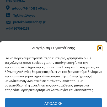
ΕΠΙΚΟΙΝΩΝΙΑ
Δώρου 7-9, 10432 Αθήνα
Τηλ.Κατάλογος
protokollo@eadhsy.gr
ΑΦΜ 997036228
ΠΟΛΙΤΙΚΗ GDPR
Διαχείριση Συγκατάθεσης
Όροι Χρήσης
Προσωπικά Δεδομένα
Για να παρέχουμε την καλύτερη εμπειρία, χρησιμοποιούμε
τεχνολογίες όπως cookies για την αποθήκευση ή/και την
Πολιτική Cookies
πρόσβαση σε πληροφορίες συσκευών. Η συγκατάθεση για τις εν
Δήλωση Προσβασιμότητας
λόγω τεχνολογίες θα μας επιτρέψει να επεξεργαστούμε δεδομένα
προσωπικού χαρακτήρα, όπως συμπεριφορά περιήγησης ή
μοναδικά αναγνωριστικά σε αυτόν τον ιστότοπο. Η μη
συγκατάθεση ή η ανάκληση της συγκατάθεσης, μπορεί να
επηρεάσει αρνητικά ορισμένες λειτουργίες και δυνατότητες.
ΑΠΟΔΟΧΉ