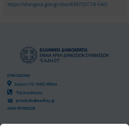
https://diavgeia.gov.gr/doc/63ΕΠΟΞΤΒ-5ΑΟ
ΕΠΙΚΟΙΝΩΝΙΑ
Δώρου 7-9, 10432 Αθήνα
Τηλ.Κατάλογος
protokollo@eadhsy.gr
ΑΦΜ 997036228
ΠΟΛΙΤΙΚΗ GDPR