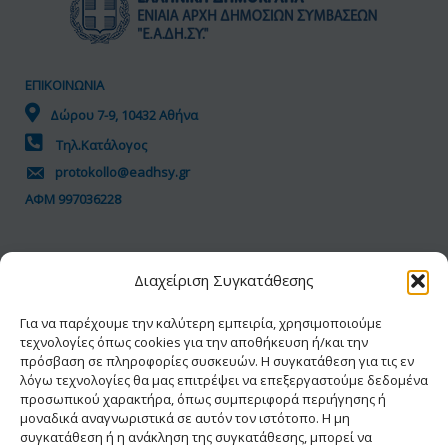
ΕΠΙΚΟΙΝΩΝΙΑ
Δώρου 7-9, 10432 Αθήνα
Τηλ.Κατάλογος
protokollo@eadhsy.gr
ΑΦΜ 997036228
ΠΟΛΙΤΙΚΗ GDPR
Διαχείριση Συγκατάθεσης
Όροι Χρήσης
Προσωπικά Δεδομένα
Για να παρέχουμε την καλύτερη εμπειρία, χρησιμοποιούμε
τεχνολογίες όπως cookies για την αποθήκευση ή/και την
Πολιτική Cookies
πρόσβαση σε πληροφορίες συσκευών. Η συγκατάθεση για τις εν
Δήλωση Προσβασιμότητας
λόγω τεχνολογίες θα μας επιτρέψει να επεξεργαστούμε δεδομένα
προσωπικού χαρακτήρα, όπως συμπεριφορά περιήγησης ή
μοναδικά αναγνωριστικά σε αυτόν τον ιστότοπο. Η μη
συγκατάθεση ή η ανάκληση της συγκατάθεσης, μπορεί να