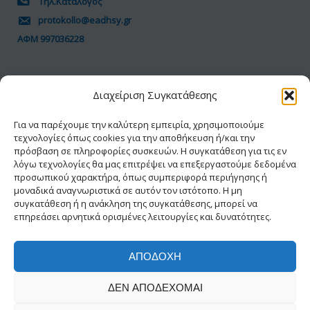
Τηλ.Κατάλογος
protokollo@eadhsy.gr
ΑΦΜ 997036228
ΠΟΛΙΤΙΚΗ GDPR
Διαχείριση Συγκατάθεσης
Όροι Χρήσης
Προσωπικά Δεδομένα
Για να παρέχουμε την καλύτερη εμπειρία, χρησιμοποιούμε
τεχνολογίες όπως cookies για την αποθήκευση ή/και την
Πολιτική Cookies
πρόσβαση σε πληροφορίες συσκευών. Η συγκατάθεση για τις εν
Δήλωση Προσβασιμότητας
λόγω τεχνολογίες θα μας επιτρέψει να επεξεργαστούμε δεδομένα
προσωπικού χαρακτήρα, όπως συμπεριφορά περιήγησης ή
μοναδικά αναγνωριστικά σε αυτόν τον ιστότοπο. Η μη
συγκατάθεση ή η ανάκληση της συγκατάθεσης, μπορεί να
επηρεάσει αρνητικά ορισμένες λειτουργίες και δυνατότητες.
ΑΠΟΔΟΧΉ
© 2026 ΕΑΔΗΣΥ® | Με την διαφύλαξη κάθε
ΔΕΝ ΑΠΟΔΈΧΟΜΑΙ
νόμιμου δικαιώματος