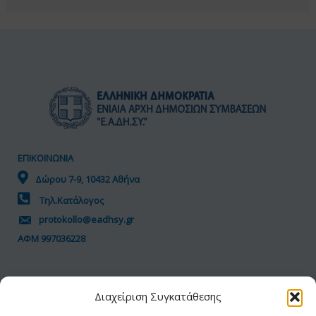
ΕΠΙΚΟΙΝΩΝΙΑ
Δώρου 7-9, 10432 Αθήνα
Τηλ.Κατάλογος
protokollo@eadhsy.gr
ΑΦΜ 997036228
ΠΟΛΙΤΙΚΗ GDPR
Διαχείριση Συγκατάθεσης
Όροι Χρήσης