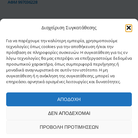
ΑΦΜ 997036228
ΠΟΛΙΤΙΚΗ GDPR
Διαχείριση Συγκατάθεσης
Όροι Χρήσης
Προσωπικά Δεδομένα
Για να παρέχουμε την καλύτερη εμπειρία, χρησιμοποιούμε
τεχνολογίες όπως cookies για την αποθήκευση ή/και την
Πολιτική Cookies
πρόσβαση σε πληροφορίες συσκευών. Η συγκατάθεση για τις εν
Δήλωση Προσβασιμότητας
λόγω τεχνολογίες θα μας επιτρέψει να επεξεργαστούμε δεδομένα
προσωπικού χαρακτήρα, όπως συμπεριφορά περιήγησης ή
μοναδικά αναγνωριστικά σε αυτόν τον ιστότοπο. Η μη
συγκατάθεση ή η ανάκληση της συγκατάθεσης, μπορεί να
επηρεάσει αρνητικά ορισμένες λειτουργίες και δυνατότητες.
ΑΠΟΔΟΧΉ
© 2026 ΕΑΔΗΣΥ® | Με την διαφύλαξη κάθε
ΔΕΝ ΑΠΟΔΈΧΟΜΑΙ
νόμιμου δικαιώματος
Δημιουργία-Σχεδίαση INFOWAY
ΠΡΟΒΟΛΉ ΠΡΟΤΙΜΉΣΕΩΝ