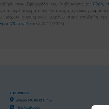
εύθηκε στην Εφημερίδα της Κυβέρνησης (
τ. ΥΟΔΔ, α
φαση περί συγκρότησης και ορισμού μελών γνωμοδοτικ
ν μέτρων οικονομικών φορέων προς απόδειξη της α
θρου 73 παρ. 9
του ν. 4412/2016).
ΕΠΙΚΟΙΝΩΝΙΑ
Δώρου 7-9, 10432 Αθήνα
Τηλ.Κατάλογος