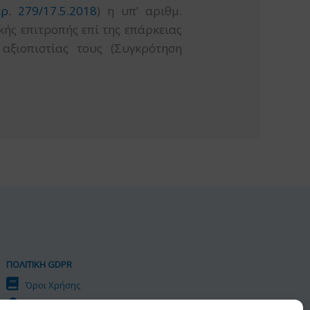
ρ. 279/17.5.2018
) η υπ’ αριθμ.
ής επιτροπής επί της επάρκειας
ξιοπιστίας τους (Συγκρότηση
ΠΟΛΙΤΙΚΗ GDPR
Όροι Χρήσης
Προσωπικά Δεδομένα