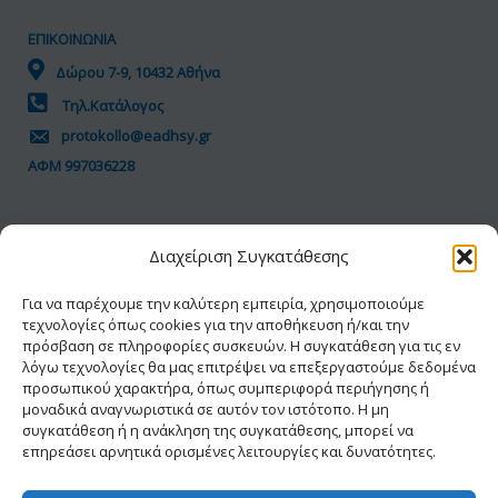
ΕΠΙΚΟΙΝΩΝΙΑ
Δώρου 7-9, 10432 Αθήνα
Τηλ.Κατάλογος
protokollo@eadhsy.gr
ΑΦΜ 997036228
ΠΟΛΙΤΙΚΗ GDPR
Διαχείριση Συγκατάθεσης
Όροι Χρήσης
Προσωπικά Δεδομένα
Για να παρέχουμε την καλύτερη εμπειρία, χρησιμοποιούμε
τεχνολογίες όπως cookies για την αποθήκευση ή/και την
Πολιτική Cookies
πρόσβαση σε πληροφορίες συσκευών. Η συγκατάθεση για τις εν
Δήλωση Προσβασιμότητας
λόγω τεχνολογίες θα μας επιτρέψει να επεξεργαστούμε δεδομένα
προσωπικού χαρακτήρα, όπως συμπεριφορά περιήγησης ή
μοναδικά αναγνωριστικά σε αυτόν τον ιστότοπο. Η μη
συγκατάθεση ή η ανάκληση της συγκατάθεσης, μπορεί να
επηρεάσει αρνητικά ορισμένες λειτουργίες και δυνατότητες.