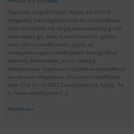
ΥΠΗΡΕΣΙΕΣ
/
Από
eadhsy
Πρότυπα τεύχη ΕΣΗΔΗΣ Νόμος 4412/2016
Υπηρεσίες Σας ενημερώνουμε ότι αναρτήθηκαν
στην ιστοσελίδα της Αρχής (www.eaadhsy.gr και
www.hsppa.gr), προς διευκόλυνση και χρήση
τους από τις αναθέτουσες αρχές, τα
επικαιροποιημένα υποδείγματα διακηρύξεων
ανοικτής διαδικασίας για τη σύναψη
ηλεκτρονικών δημοσίων συμβάσεων προμηθειών
και γενικών υπηρεσιών, όπως αυτά εγκρίθηκαν
στην 72η/ 21-12-2017 Συνεδρίαση της Αρχής. Τα
εν λόγω υποδείγματα […]
ΕΠΙΚΑΙΡΟΠΟΙΗΜΕΝΑ
Περισσότερα »
ΥΠΟΔΕΙΓΜΑΤΑ
ΔΙΑΚΗΡΥΞΕΩΝ
ΑΝΟΙΚΤΗΣ