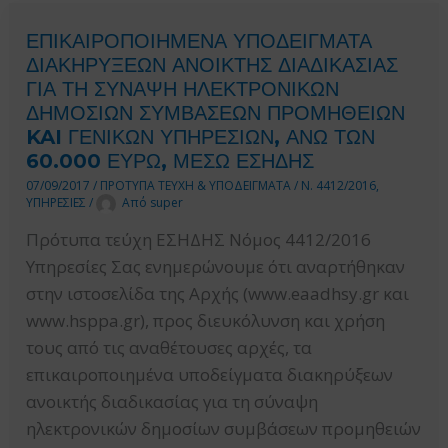
ΔΙΑΔΙΚΑΣΙΑΣ
ΕΠΙΚΑΙΡΟΠΟΙΗΜΕΝΑ ΥΠΟΔΕΙΓΜΑΤΑ
ΓΙΑ
ΔΙΑΚΗΡΥΞΕΩΝ ΑΝΟΙΚΤΗΣ ΔΙΑΔΙΚΑΣΙΑΣ
ΤΗ
ΓΙΑ ΤΗ ΣΥΝΑΨΗ ΗΛΕΚΤΡΟΝΙΚΩΝ
ΣΥΝΑΨΗ
ΔΗΜΟΣΙΩΝ ΣΥΜΒΑΣΕΩΝ ΠΡΟΜΗΘΕΙΩΝ
ΗΛΕΚΤΡΟΝΙΚΩΝ
KAI ΓΕΝΙΚΩΝ ΥΠΗΡΕΣΙΩΝ, ΑΝΩ ΤΩΝ
60.000 ΕΥΡΩ, ΜΕΣΩ ΕΣΗΔΗΣ
ΔΗΜΟΣΙΩΝ
07/09/2017
/
ΠΡΟΤΥΠΑ ΤΕΥΧΗ & ΥΠΟΔΕΙΓΜΑΤΑ
/
Ν. 4412/2016
,
ΣΥΜΒΑΣΕΩΝ
ΥΠΗΡΕΣΙΕΣ
/
Από
super
ΠΡΟΜΗΘΕΙΩΝ
Πρότυπα τεύχη ΕΣΗΔΗΣ Νόμος 4412/2016
KAI
Υπηρεσίες Σας ενημερώνουμε ότι αναρτήθηκαν
ΓΕΝΙΚΩΝ
στην ιστοσελίδα της Αρχής (www.eaadhsy.gr και
ΥΠΗΡΕΣΙΩΝ,
www.hsppa.gr), προς διευκόλυνση και χρήση
ΑΝΩ
τους από τις αναθέτουσες αρχές, τα
ΤΩΝ
επικαιροποιημένα υποδείγματα διακηρύξεων
60.000
ανοικτής διαδικασίας για τη σύναψη
ΕΥΡΩ,
ηλεκτρονικών δημοσίων συμβάσεων προμηθειών
ΜΕΣΩ