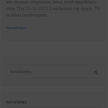
και γενικών υπηρεσιών, όπως αυτά εγκρίθηκαν
ΕΣΗΔΗΣ
στην 72η/ 21-12-2017 Συνεδρίαση της Αρχής. Τα
εν λόγω υποδείγματα
ΕΠΙΚΑΙΡΟΠΟΙΗΜΕΝΑ
Περισσότερα »
ΥΠΟΔΕΙΓΜΑΤΑ
ΔΙΑΚΗΡΥΞΕΩΝ
ΑΝΟΙΚΤΗΣ
ΔΙΑΔΙΚΑΣΙΑΣ
ΓΙΑ
Α
ΤΗ
ν
α
ΣΥΝΑΨΗ
ζ
ή
ΗΛΕΚΤΡΟΝΙΚΩΝ
τ
η
ΔΗΜΟΣΙΩΝ
σ
η
γ
ΣΥΜΒΑΣΕΩΝ
ι
α
ΠΡΟΜΗΘΕΙΩΝ
:
ΚΑΤΗΓΟΡΙΕΣ
KAI