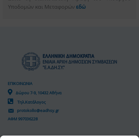
Υποδομών και Μεταφορών
εδώ
ΕΠΙΚΟΙΝΩΝΙΑ
Δώρου 7-9, 10432 Αθήνα
Τηλ.Κατάλογος
protokollo@eadhsy.gr
ΑΦΜ 997036228
ΠΟΛΙΤΙΚΗ GDPR