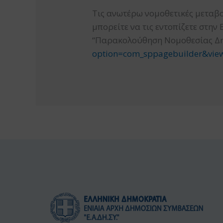
Τις ανωτέρω νομοθετικές μεταβο
μπορείτε να τις εντοπίζετε στ
“Παρακολούθηση Νομοθεσίας Δ
option=com_sppagebuilder&vi