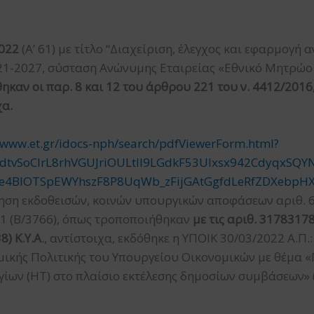
2022
(Α’ 61) με τίτλο “Διαχείριση, έλεγχος και εφαρμογ
1-2027, σύσταση Ανώνυμης Εταιρείας «Εθνικό Μητρώο
καν οι παρ. 8 και 12 του άρθρου 221 του ν. 4412/2016
χα.
//www.et.gr/idocs-nph/search/pdfViewerForm.html?
dtvSoClrL8rhVGUJriOULtIl9LGdkF53UIxsx942CdyqxSQ
e4BlOTSpEWYhszF8P8UqWb_zFijGAtGgfdLeRfZDXebpH
τηση εκδοθεισών, κοινών υπουργικών αποφάσεων αριθ. 6
21 (Β/3766), όπως τροποποιήθηκαν
με τις αριθ. 3178317
8) Κ.Υ.Α
., αντίστοιχα, εκδόθηκε η ΥΠΟΙΚ 30/03/2022 Α.Π.
μικής Πολιτικής του Υπουργείου Οικονομικών με θέμα «
γίων (ΗΤ) στο πλαίσιο εκτέλεσης δημοσίων συμβάσεων» 