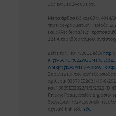
Σας ενημερώνουμε ότι
Με τα άρθρα 86 και 87 ν. 4914/
την Προγραμματική Περίοδο 202
και άλλες διατάξεις”,
τροποποιήθη
221 Α του ιδίου νόμου, αντίστοι
Δείτε το ν. 4914/2022 εδώ:
http:
args=5C7QrtC22wGGrezhDLcpZ3
wnFqmgJSA5WIsluV-nRwO1oKqS
Σε συνέχεια των κατ’ εξουσιοδό
αριθ. οικ.98979ΕΞ2021/10-8-20
και 13005ΕΞ2022/1/2/2022 (Β’ 43
Γενικής Γραμματείας Δημοσιονο
διαχείριση ηλεκτρονικών τιμολο
σχετικό link εδώ:
εδώ
.