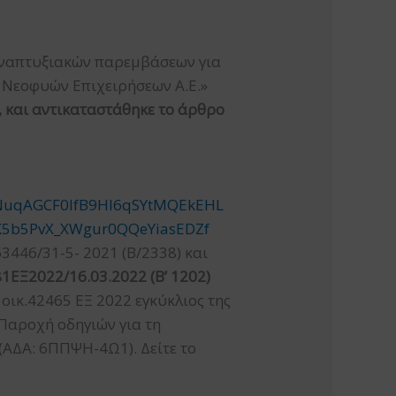
ή αναπτυξιακών παρεμβάσεων για
 Νεοφυών Επιχειρήσεων Α.Ε.»
,
και αντικαταστάθηκε το άρθρο
YNuqAGCF0IfB9HI6qSYtMQEkEHL
X5b5PvX_XWgur0QQeYiasEDZf
3446/31-5- 2021 (Β/2338) και
81ΕΞ2022/16.03.2022 (Β’ 1202)
: οικ.42465 ΕΞ 2022 εγκύκλιος της
Παροχή οδηγιών για τη
(ΑΔΑ: 6ΠΠΨΗ-4Ω1). Δείτε το