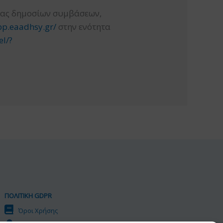
σίας δημοσίων συμβάσεων,
pp.eaadhsy.gr/
στην ενότητα
el/?
ΠΟΛΙΤΙΚΗ GDPR
Όροι Χρήσης