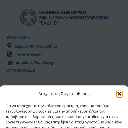
ΕΠΙΚΟΙΝΩΝΙΑ
Δώρου 7-9, 10432 Αθήνα
Τηλ.Κατάλογος
protokollo@eadhsy.gr
ΑΦΜ 997036228
ΠΟΛΙΤΙΚΗ GDPR
Διαχείριση Συγκατάθεσης
Όροι Χρήσης
Προσωπικά Δεδομένα
Για να παρέχουμε την καλύτερη εμπειρία, χρησιμοποιούμε
τεχνολογίες όπως cookies για την αποθήκευση ή/και την
Πολιτική Cookies
πρόσβαση σε πληροφορίες συσκευών. Η συγκατάθεση για τις εν
Δήλωση Προσβασιμότητας
λόγω τεχνολογίες θα μας επιτρέψει να επεξεργαστούμε δεδομένα
προσωπικού χαρακτήρα, όπως συμπεριφορά περιήγησης ή