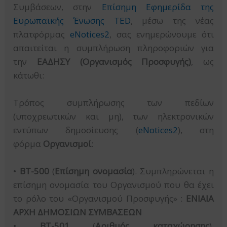
Συμβάσεων, στην
Επίσημη Εφημερίδα της
Ευρωπαϊκής Ένωσης TED
, μέσω της νέας
πλατφόρμας
eNotices2
, σας ενημερώνουμε ότι
απαιτείται η συμπλήρωση πληροφοριών για
την
ΕΑΔΗΣΥ (Οργανισμός Προσφυγής)
, ως
κάτωθι:
Τρόπος συμπλήρωσης των πεδίων
(υποχρεωτικών και μη), των ηλεκτρονικών
εντύπων δημοσίευσης (
eNotices2
), στη
φόρμα
Οργανισμοί
:
•
BT-500
(
Επίσημη ονομασία
). Συμπληρώνεται η
επίσημη ονομασία του Οργανισμού που θα έχει
το ρόλο του «Οργανισμού Προσφυγής» :
ΕΝΙΑΙΑ
ΑΡΧΗ ΔΗΜΟΣΙΩΝ ΣΥΜΒΑΣΕΩΝ
•
BT-501
(
Αριθμός καταχώρησης
).