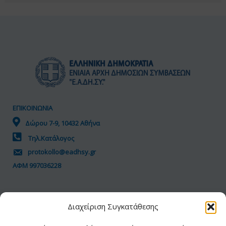
ΕΠΙΚΟΙΝΩΝΙΑ
Δώρου 7-9, 10432 Αθήνα
Τηλ.Κατάλογος
protokollo@eadhsy.gr
ΑΦΜ 997036228
ΠΟΛΙΤΙΚΗ GDPR
Διαχείριση Συγκατάθεσης
Όροι Χρήσης
Προσωπικά Δεδομένα