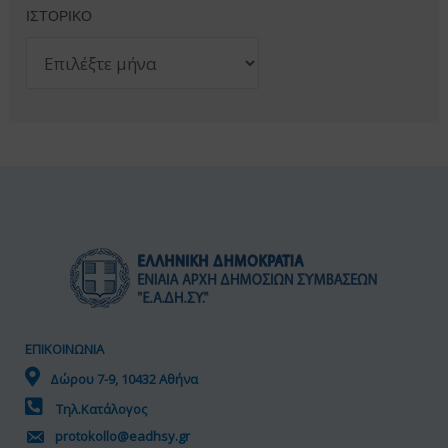
ΙΣΤΟΡΙΚΟ
Ι
Σ
Τ
Ο
Ρ
Ι
Κ
Ο
ΕΠΙΚΟΙΝΩΝΙΑ
Δώρου 7-9, 10432 Αθήνα
Τηλ.Κατάλογος
protokollo@eadhsy.gr