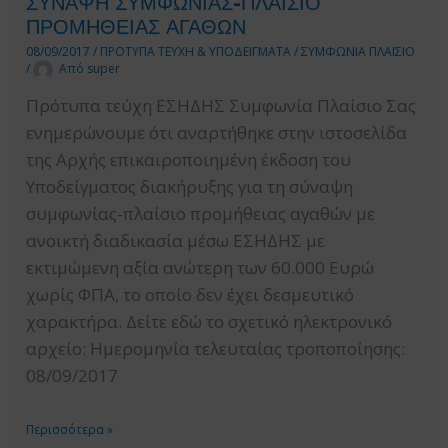
ΣΥΝΑΨΗ ΣΥΜΦΩΝΙΑΣ-ΠΛΑΙΣΙΟ
ΠΛΑΙΣΙΟ
ΠΡΟΜΗΘΕΙΑΣ ΑΓΑΘΩΝ
ΠΡΟΜΗΘΕΙΑΣ
08/09/2017
/
ΠΡΟΤΥΠΑ ΤΕΥΧΗ & ΥΠΟΔΕΙΓΜΑΤΑ
/
ΣΥΜΦΩΝΙΑ ΠΛΑΙΣΙΟ
/
Από
super
ΑΓΑΘΩΝ
Πρότυπα τεύχη ΕΣΗΔΗΣ Συμφωνία Πλαίσιο Σας
ενημερώνουμε ότι αναρτήθηκε στην ιστοσελίδα
της Αρχής επικαιροποιημένη έκδοση του
Υποδείγματος διακήρυξης για τη σύναψη
συμφωνίας-πλαίσιο προμήθειας αγαθών με
ανοικτή διαδικασία μέσω ΕΣΗΔΗΣ με
εκτιμώμενη αξία ανώτερη των 60.000 Ευρώ
χωρίς ΦΠΑ, το οποίο δεν έχει δεσμευτικό
χαρακτήρα. Δείτε εδώ το σχετικό ηλεκτρονικό
αρχείο: Ημερομηνία τελευταίας τροποποίησης:
08/09/2017
ΥΠΟΔΕΙΓΜΑ
Περισσότερα »