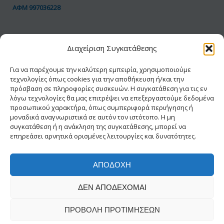
ΑΦΜ 997036228
ΠΟΛΙΤΙΚΗ GDPR
Διαχείριση Συγκατάθεσης
Όροι Χρήσης
Προσωπικά Δεδομένα
Για να παρέχουμε την καλύτερη εμπειρία, χρησιμοποιούμε
τεχνολογίες όπως cookies για την αποθήκευση ή/και την
Πολιτική Cookies
πρόσβαση σε πληροφορίες συσκευών. Η συγκατάθεση για τις εν
Δήλωση Προσβασιμότητας
λόγω τεχνολογίες θα μας επιτρέψει να επεξεργαστούμε δεδομένα
προσωπικού χαρακτήρα, όπως συμπεριφορά περιήγησης ή
μοναδικά αναγνωριστικά σε αυτόν τον ιστότοπο. Η μη
συγκατάθεση ή η ανάκληση της συγκατάθεσης, μπορεί να
επηρεάσει αρνητικά ορισμένες λειτουργίες και δυνατότητες.
ΑΠΟΔΟΧΉ
© 2026 ΕΑΔΗΣΥ® | Με την διαφύλαξη κάθε
ΔΕΝ ΑΠΟΔΈΧΟΜΑΙ
νόμιμου δικαιώματος
Δημιουργία-Σχεδίαση INFOWAY
ΠΡΟΒΟΛΉ ΠΡΟΤΙΜΉΣΕΩΝ