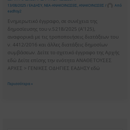
13/08/2025
/
ΕΑΔΗΣΥ
,
ΝΕΑ-ΑΝΑΚΟΙΝΩΣΕΙΣ
,
ΑΝΑΚΟΙΝΩΣΕΙΣ
/
Από
eadhsy2
Ενημερωτικό έγγραφο, σε συνέχεια της
δημοσίευσης του ν.5218/2025 (Α’125),
αναφορικά με τις τροποποιήσεις διατάξεων του
ν. 4412/2016 και άλλες διατάξεις δημοσίων
συμβάσεων. Δείτε το σχετικό έγγραφο της Αρχής
εδώ Δείτε επίσης την ενότητα ΑΝΑΘΕΤΟΥΣΕΣ
ΑΡΧΕΣ > ΓΕΝΙΚΕΣ ΟΔΗΓΙΕΣ ΕΑΔΗΣΥ εδώ
ΕΝΗΜΕΡΩΤΙΚΟ
Περισσότερα »
ΈΓΓΡΑΦΟ
ΔΗΜΟΣΙΕΥΣΗ
ΤΟΥ
Ν.
5218/2025
Α