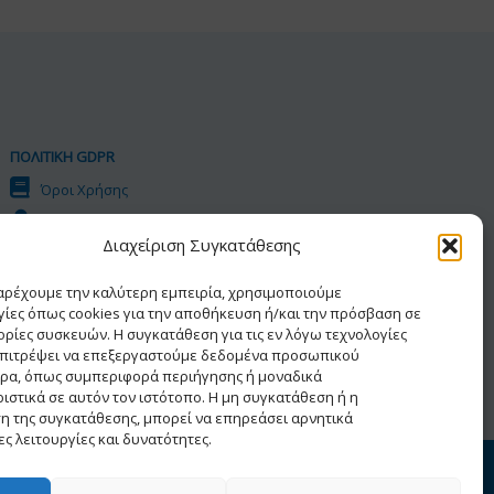
ΠΟΛΙΤΙΚΗ GDPR
Όροι Χρήσης
Προσωπικά Δεδομένα
Διαχείριση Συγκατάθεσης
Πολιτική Cookies
Δήλωση Προσβασιμότητας
παρέχουμε την καλύτερη εμπειρία, χρησιμοποιούμε
γίες όπως cookies για την αποθήκευση ή/και την πρόσβαση σε
ρίες συσκευών. Η συγκατάθεση για τις εν λόγω τεχνολογίες
επιτρέψει να επεξεργαστούμε δεδομένα προσωπικού
ρα, όπως συμπεριφορά περιήγησης ή μοναδικά
ιστικά σε αυτόν τον ιστότοπο. Η μη συγκατάθεση ή η
η της συγκατάθεσης, μπορεί να επηρεάσει αρνητικά
ς λειτουργίες και δυνατότητες.
ατος