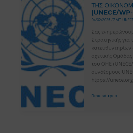
ΤΗΣ ΟΙΚΟΝΟΜ
(UNECE/WP-
04/02/2025
/
ΣΔΙΤ-UNEC
Σας ενημερώνουμε
Στρατηγικής για 
κατευθυντηρίων ο
σχετικής Ομάδας 
του ΟΗΕ (UNECE/W
συνδέσμους UNECE
htpps://unece.org
ΚΑΤΕΥΘΥΝΤΗΡΙΕΣ
Περισσότερα »
ΟΔΗΓΙΕΣ
ΓΙΑ
ΣΔΙΤ
ΠΟΥ