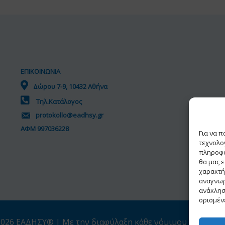
ΕΠΙΚΟΙΝΩΝΙΑ
Δώρου 7-9, 10432 Αθήνα
Τηλ.Κατάλογος
protokollo@eadhsy.gr
ΑΦΜ 997036228
Για να 
τεχνολο
πληροφο
θα μας 
χαρακτή
αναγνωρ
ανάκλησ
ορισμένε
026 ΕΑΔΗΣΥ® | Με την διαφύλαξη κάθε νόμιμου δικαιώμ