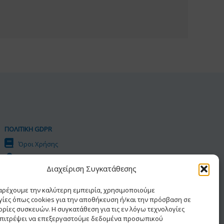
ΠΟΛΙΤΙΚΗ GDPR
Όροι Χρήσης
Προσωπικά Δεδομένα
Διαχείριση Συγκατάθεσης
Πολιτική Cookies
Δήλωση Προσβασιμότητας
παρέχουμε την καλύτερη εμπειρία, χρησιμοποιούμε
γίες όπως cookies για την αποθήκευση ή/και την πρόσβαση σε
ρίες συσκευών. Η συγκατάθεση για τις εν λόγω τεχνολογίες
επιτρέψει να επεξεργαστούμε δεδομένα προσωπικού