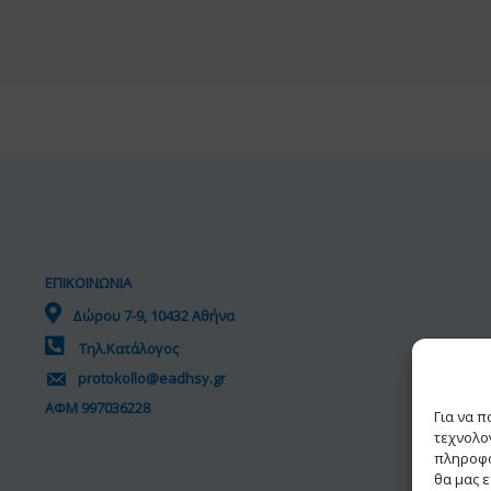
ΕΠΙΚΟΙΝΩΝΙΑ
Δώρου 7-9, 10432 Αθήνα
Τηλ.Κατάλογος
protokollo@eadhsy.gr
ΑΦΜ 997036228
Για να 
τεχνολο
πληροφο
θα μας 