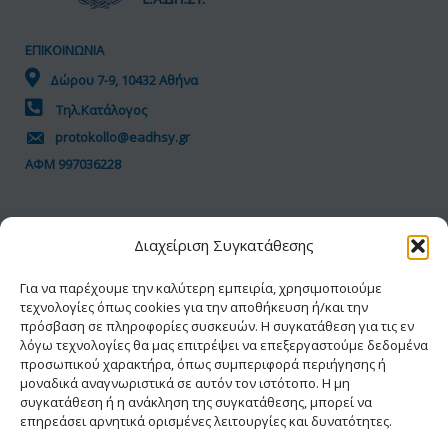
ΕΠΙΚΟΙΝΩΝΙΑ
Δώρου 7-9, 10432 Αθήνα
Τηλ.Κατάλογος
protokollo@eadhsy.gr
ΑΦΜ 997036228
ΠΟΛΙΤΙΚΗ GDPR
Διαχείριση Συγκατάθεσης
Όροι Χρήσης
Προσωπικά Δεδομένα
Για να παρέχουμε την καλύτερη εμπειρία, χρησιμοποιούμε
τεχνολογίες όπως cookies για την αποθήκευση ή/και την
Πολιτική Cookies
πρόσβαση σε πληροφορίες συσκευών. Η συγκατάθεση για τις εν
Δήλωση Προσβασιμότητας
λόγω τεχνολογίες θα μας επιτρέψει να επεξεργαστούμε δεδομένα
προσωπικού χαρακτήρα, όπως συμπεριφορά περιήγησης ή
μοναδικά αναγνωριστικά σε αυτόν τον ιστότοπο. Η μη
συγκατάθεση ή η ανάκληση της συγκατάθεσης, μπορεί να
επηρεάσει αρνητικά ορισμένες λειτουργίες και δυνατότητες.