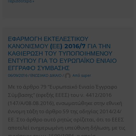
ΔΗΜΟΣΙΕΥΣΗ
Περισσότερα »
ΤΩΝ
ΚΑΝΟΝΙΣΜΩΝ
ΔΗΜΟΣΙΩΝ
ΠΟΥ
ΣΥΜΒΑΣΕΩΝ
ΤΡΟΠΟΠΟΙΟΥΝ
ΤΑ
ΕΦΑΡΜΟΓΗ ΕΚΤΕΛΕΣΤΙΚΟΥ
ΚΑΤΩΤΑΤΑ
ΚΑΝΟΝΙΣΜΟΥ (ΕΕ) 2016/7 ΓΙΑ ΤΗΝ
ΟΡΙΑ
ΚΑΘΙΕΡΩΣΗ ΤΟΥ ΤΥΠΟΠΟΙΗΜΕΝΟΥ
ΕΦΑΡΜΟΓΗΣ
ΕΝΤΥΠΟΥ ΓΙΑ ΤΟ ΕΥΡΩΠΑΪΚΟ ΕΝΙΑΙΟ
ΤΩΝ
ΕΓΓΡΑΦΟ ΣΥΜΒΑΣΗΣ
ΟΔΗΓΙΩΝ
06/09/2016
/
ΕΝΩΣΙΑΚΟ ΔΙΚΑΙΟ
/
Από
super
2014/24/
Με το άρθρο 79 “Ευρωπαϊκό Ενιαίο Έγγραφο
ΕΕ,
Σύμβασης” (εφεξής ΕΕΕΣ) του ν. 4412/2016
2014/25/
(147/A/08.08.2016), ενσωματώθηκε στην εθνική
ΕΕ
έννομη τάξη το άρθρο 59 της οδηγίας 2014/24/
ΚΑΙ
ΕΕ. Στο άρθρο αυτό ρητώς ορίζεται, ότι το ΕΕΕΣ
2014/23/
αποτελεί ενημερωμένη υπεύθυνη δήλωση, με τις
ΕΕ
συνέπειες του ν. 1599/1986, η οποία