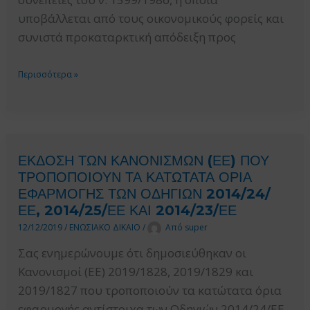
υποβάλλεται από τους οικονομικούς φορείς και
συνιστά προκαταρκτική απόδειξη προς
ΕΦΑΡΜΟΓΗ
Περισσότερα »
ΕΚΤΕΛΕΣΤΙΚΟΥ
ΚΑΝΟΝΙΣΜΟΥ
(ΕΕ)
2016/7
ΕΚΔΟΣΗ ΤΩΝ ΚΑΝΟΝΙΣΜΩΝ (ΕΕ) ΠΟΥ
ΓΙΑ
ΤΡΟΠΟΠΟΙΟΥΝ ΤΑ ΚΑΤΩΤΑΤΑ ΟΡΙΑ
ΤΗΝ
ΕΦΑΡΜΟΓΗΣ ΤΩΝ ΟΔΗΓΙΩΝ 2014/24/
ΚΑΘΙΕΡΩΣΗ
ΕΕ, 2014/25/ΕΕ ΚΑΙ 2014/23/ΕΕ
ΤΟΥ
12/12/2019
/
ΕΝΩΣΙΑΚΟ ΔΙΚΑΙΟ
/
Από
super
ΤΥΠΟΠΟΙΗΜΕΝΟΥ
Σας ενημερώνουμε ότι δημοσιεύθηκαν οι
ΕΝΤΥΠΟΥ
Κανονισμοί (ΕΕ) 2019/1828, 2019/1829 και
ΓΙΑ
2019/1827 που τροποποιούν τα κατώτατα όρια
ΤΟ
εφαρμογής αντίστοιχα των Οδηγιών 2014/24/ΕΕ,