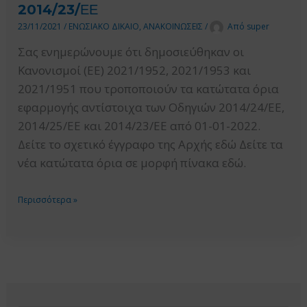
ΟΡΙΑ
2014/23/ΕΕ
ΕΦΑΡΜΟΓΗΣ
23/11/2021
/
ΕΝΩΣΙΑΚΟ ΔΙΚΑΙΟ
,
ΑΝΑΚΟΙΝΩΣΕΙΣ
/
Από
super
ΤΩΝ
Σας ενημερώνουμε ότι δημοσιεύθηκαν οι
ΟΔΗΓΙΩΝ
Κανονισμοί (ΕΕ) 2021/1952, 2021/1953 και
2014/24/
2021/1951 που τροποποιούν τα κατώτατα όρια
ΕΕ,
εφαρμογής αντίστοιχα των Οδηγιών 2014/24/ΕΕ,
2014/25/
2014/25/ΕΕ και 2014/23/ΕΕ από 01-01-2022.
ΕΕ
Δείτε το σχετικό έγγραφο της Αρχής εδώ Δείτε τα
ΚΑΙ
νέα κατώτατα όρια σε μορφή πίνακα εδώ.
2014/23/
ΕΕ
ΕΝΗΜΕΡΩΣΗ
Περισσότερα »
ΓΙΑ
ΕΚΔΟΣΗ
ΤΩΝ
ΚΑΝΟΝΙΣΜΩΝ
(ΕΕ)