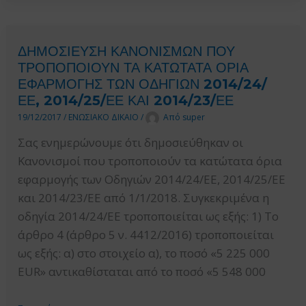
ΚΑΝΟΝΙΣΜΟΥ
(ΕΕ)
2015/1986
ΔΗΜΟΣΙΕΥΣΗ ΚΑΝΟΝΙΣΜΩΝ ΠΟΥ
ΤΗΣ
ΤΡΟΠΟΠΟΙΟΥΝ ΤΑ ΚΑΤΩΤΑΤΑ ΟΡΙΑ
ΕΠΙΤΡΟΠΗΣ
ΕΦΑΡΜΟΓΗΣ ΤΩΝ ΟΔΗΓΙΩΝ 2014/24/
ΠΕΡΙ
ΕΕ, 2014/25/ΕΕ ΚΑΙ 2014/23/ΕΕ
ΚΑΤΑΡΤΙΣΕΩΣ
19/12/2017
/
ΕΝΩΣΙΑΚΟ ΔΙΚΑΙΟ
/
Από
super
ΤΥΠΟΠΟΙΗΜΕΝΩΝ
Σας ενημερώνουμε ότι δημοσιεύθηκαν οι
ΕΝΤΥΠΩΝ
Κανονισμοί που τροποποιούν τα κατώτατα όρια
ΓΙΑ
εφαρμογής των Οδηγιών 2014/24/ΕΕ, 2014/25/ΕΕ
ΤΗ
και 2014/23/ΕΕ από 1/1/2018. Συγκεκριμένα η
ΔΗΜΟΣΙΕΥΣΗ
οδηγία 2014/24/ΕΕ τροποποιείται ως εξής: 1) Το
ΠΡΟΚΗΡΥΞΕΩΝ
άρθρο 4 (άρθρο 5 ν. 4412/2016) τροποποιείται
ΚΑΙ
ως εξής: α) στο στοιχείο α), το ποσό «5 225 000
ΓΝΩΣΤΟΠΟΙΗΣΕΩΝ
EUR» αντικαθίσταται από το ποσό «5 548 000
ΣΤΟΝ
ΤΟΜΕΑ