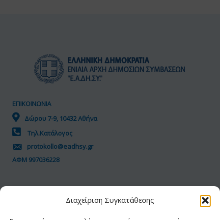
ΕΠΙΚΟΙΝΩΝΙΑ
Δώρου 7-9, 10432 Αθήνα
Τηλ.Κατάλογος
protokollo@eadhsy.gr
ΑΦΜ 997036228
ΠΟΛΙΤΙΚΗ GDPR
Διαχείριση Συγκατάθεσης
Όροι Χρήσης
Προσωπικά Δεδομένα