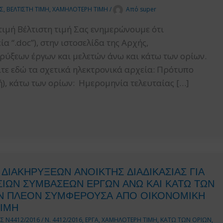
Σ
,
ΒΕΛΤΙΣΤΗ ΤΙΜΗ
,
ΧΑΜΗΛΟΤΕΡΗ ΤΙΜΗ
/
Από
super
ιμή Βέλτιστη τιμή Σας ενημερώνουμε ότι
 “.doc”), στην ιστοσελίδα της Αρχής,
ρύξεων έργων και μελετών άνω και κάτω των ορίων.
είτε εδώ τα σχετικά ηλεκτρονικά αρχεία: Πρότυπο
), κάτω των ορίων: Ημερομηνία τελευταίας […]
ΔΙΑΚΗΡΥΞΕΩΝ ΑΝΟΙΚΤΗΣ ΔΙΑΔΙΚΑΣΙΑΣ ΓΙΑ
ΙΩΝ ΣΥΜΒΑΣΕΩΝ ΕΡΓΩΝ ΑΝΩ ΚΑΙ ΚΑΤΩ ΤΩΝ
ΗΝ ΠΛΕΟΝ ΣΥΜΦΕΡΟΥΣΑ ΑΠΟ ΟΙΚΟΝΟΜΙΚΗ
ΙΜΗ
Σ Ν4412/2016
/
Ν. 4412/2016
,
ΕΡΓΑ
,
ΧΑΜΗΛΟΤΕΡΗ ΤΙΜΗ
,
ΚΑΤΩ ΤΩΝ ΟΡΙΩΝ
,