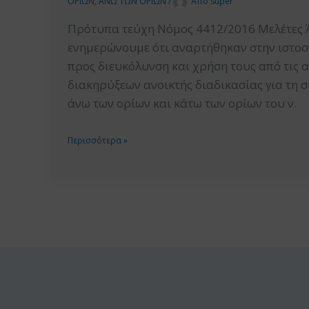
ΟΡΙΩΝ
,
ΑΝΩ ΤΩΝ ΟΡΙΩΝ
/
Από
super
ΣΥΝΑΨΗ
ΗΛΕΚΤΡΟΝΙΚΩΝ
Πρότυπα τεύχη Νόμος 4412/2016 Μελέτες 
ΔΗΜΟΣΙΩΝ
ενημερώνουμε ότι αναρτήθηκαν στην ιστοσε
ΣΥΜΒΑΣΕΩΝ
προς διευκόλυνση και χρήση τους από τις 
ΕΡΓΩΝ
διακηρύξεων ανοικτής διαδικασίας για τη
ΑΝΩ
άνω των ορίων και κάτω των ορίων του ν.
ΚΑΙ
ΚΑΤΩ
ΕΓΚΡΙΣΗ
Περισσότερα »
ΤΩΝ
ΝΕΩΝ
ΟΡΙΩΝ
ΠΡΟΤΥΠΩΝ
ΜΕ
ΤΕΥΧΩΝ
ΚΡΙΤΗΡΙΟ
ΔΙΑΚΗΡΥΞΕΩΝ
ΑΝΑΘΕΣΗΣ
ΑΝΟΙΚΤΗΣ
ΤΗΝ
ΔΙΑΔΙΚΑΣΙΑΣ
ΠΛΕΟΝ
ΓΙΑ
ΣΥΜΦΕΡΟΥΣΑ
ΤΗ
ΑΠΟ
ΣΥΝΑΨΗ