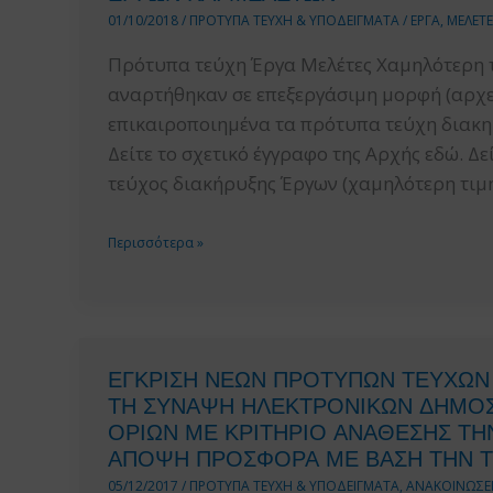
01/10/2018
/
ΠΡΟΤΥΠΑ ΤΕΥΧΗ & ΥΠΟΔΕΙΓΜΑΤΑ
/
ΕΡΓΑ
,
ΜΕΛΕΤΕ
Πρότυπα τεύχη Έργα Μελέτες Χαμηλότερη τ
αναρτήθηκαν σε επεξεργάσιμη μορφή (αρχεία
επικαιροποιημένα τα πρότυπα τεύχη διακη
Δείτε το σχετικό έγγραφο της Αρχής εδώ. Δ
τεύχος διακήρυξης Έργων (χαμηλότερη τιμή
ΕΠΙΚΑΙΡΟΠΟΙΗΜΕΝΑ
Περισσότερα »
ΠΡΟΤΥΠΑ
ΤΕΥΧΗ
ΔΙΑΚΗΡΥΞΕΩΝ
ΔΗΜΟΣΙΩΝ
ΕΓΚΡΙΣΗ ΝΕΩΝ ΠΡΟΤΥΠΩΝ ΤΕΥΧΩΝ 
ΣΥΜΒΑΣΕΩΝ
ΤΗ ΣΥΝΑΨΗ ΗΛΕΚΤΡΟΝΙΚΩΝ ΔΗΜΟΣ
ΕΡΓΩΝ
ΟΡΙΩΝ ΜΕ ΚΡΙΤΗΡΙΟ ΑΝΑΘΕΣΗΣ Τ
ΚΑΙ
ΑΠΟΨΗ ΠΡΟΣΦΟΡΑ ΜΕ ΒΑΣΗ ΤΗΝ Τ
ΜΕΛΕΤΩΝ
05/12/2017
/
ΠΡΟΤΥΠΑ ΤΕΥΧΗ & ΥΠΟΔΕΙΓΜΑΤΑ
,
ΑΝΑΚΟΙΝΩΣΕΙ