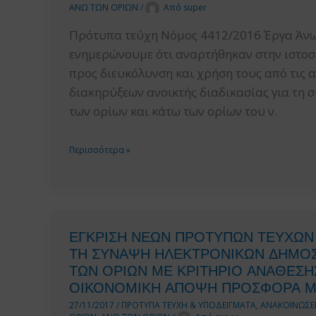
ΑΝΩ ΤΩΝ ΟΡΙΩΝ
/
Από
super
Πρότυπα τεύχη Νόμος 4412/2016 Έργα Άνω
ενημερώνουμε ότι αναρτήθηκαν στην ιστοσε
προς διευκόλυνση και χρήση τους από τις 
διακηρύξεων ανοικτής διαδικασίας για τη
των ορίων και κάτω των ορίων του ν.
ΕΓΚΡΙΣΗ
Περισσότερα »
ΝΕΩΝ
ΠΡΟΤΥΠΩΝ
ΤΕΥΧΩΝ
ΔΙΑΚΗΡΥΞΕΩΝ
ΕΓΚΡΙΣΗ ΝΕΩΝ ΠΡΟΤΥΠΩΝ ΤΕΥΧΩΝ 
ΑΝΟΙΚΤΗΣ
ΤΗ ΣΥΝΑΨΗ ΗΛΕΚΤΡΟΝΙΚΩΝ ΔΗΜΟΣ
ΔΙΑΔΙΚΑΣΙΑΣ
ΤΩΝ ΟΡΙΩΝ ΜΕ ΚΡΙΤΗΡΙΟ ΑΝΑΘΕΣ
ΓΙΑ
ΟΙΚΟΝΟΜΙΚΗ ΑΠΟΨΗ ΠΡΟΣΦΟΡΑ ΜΕ
ΤΗ
27/11/2017
/
ΠΡΟΤΥΠΑ ΤΕΥΧΗ & ΥΠΟΔΕΙΓΜΑΤΑ
,
ΑΝΑΚΟΙΝΩΣΕΙ