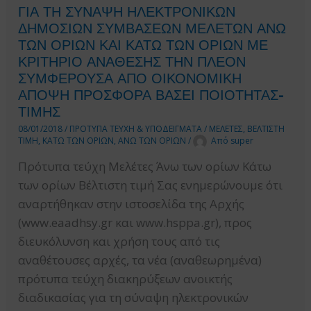
ΕΡΓΩΝ
ΓΙΑ ΤΗ ΣΥΝΑΨΗ ΗΛΕΚΤΡΟΝΙΚΩΝ
ΚΑΙ
ΔΗΜΟΣΙΩΝ ΣΥΜΒΑΣΕΩΝ ΜΕΛΕΤΩΝ ΑΝΩ
ΜΕΛΕΤΩΝ
ΤΩΝ ΟΡΙΩΝ ΚΑΙ ΚΑΤΩ ΤΩΝ ΟΡΙΩΝ ΜΕ
ΚΡΙΤΗΡΙΟ ΑΝΑΘΕΣΗΣ ΤΗΝ ΠΛΕΟΝ
ΣΥΜΦΕΡΟΥΣΑ ΑΠΟ ΟΙΚΟΝΟΜΙΚΗ
ΑΠΟΨΗ ΠΡΟΣΦΟΡΑ ΒΑΣΕΙ ΠΟΙΟΤΗΤΑΣ-
ΤΙΜΗΣ
08/01/2018
/
ΠΡΟΤΥΠΑ ΤΕΥΧΗ & ΥΠΟΔΕΙΓΜΑΤΑ
/
ΜΕΛΕΤΕΣ
,
ΒΕΛΤΙΣΤΗ
ΤΙΜΗ
,
ΚΑΤΩ ΤΩΝ ΟΡΙΩΝ
,
ΑΝΩ ΤΩΝ ΟΡΙΩΝ
/
Από
super
Πρότυπα τεύχη Μελέτες Άνω των ορίων Κάτω
των ορίων Βέλτιστη τιμή Σας ενημερώνουμε ότι
αναρτήθηκαν στην ιστοσελίδα της Αρχής
(www.eaadhsy.gr και www.hsppa.gr), προς
διευκόλυνση και χρήση τους από τις
αναθέτουσες αρχές, τα νέα (αναθεωρημένα)
πρότυπα τεύχη διακηρύξεων ανοικτής
διαδικασίας για τη σύναψη ηλεκτρονικών