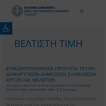
Μετάβαση
στο
περιεχόμενο
Ανοίξτε τη γραμμή εργαλείω
ΒΕΛΤΙΣΤΗ ΤΙΜΗ
ΕΠΙΚΑΙΡΟΠΟΙΗΜΕΝΑ ΠΡΟΤΥΠΑ ΤΕΥΧΗ
ΔΙΑΚΗΡΥΞΕΩΝ ΔΗΜΟΣΙΩΝ ΣΥΜΒΑΣΕΩΝ
ΕΡΓΩΝ ΚΑΙ ΜΕΛΕΤΩΝ
01/10/2018
/
ΠΡΟΤΥΠΑ ΤΕΥΧΗ & ΥΠΟΔΕΙΓΜΑΤΑ
/
ΕΡΓΑ
,
ΜΕΛΕΤΕΣ
,
ΒΕΛΤΙΣΤΗ ΤΙΜΗ
,
ΧΑΜΗΛΟΤΕΡΗ ΤΙΜΗ
/
Από
super
Πρότυπα τεύχη Έργα Μελέτες Χαμηλότερη τιμή
Βέλτιστη τιμή Σας ενημερώνουμε ότι