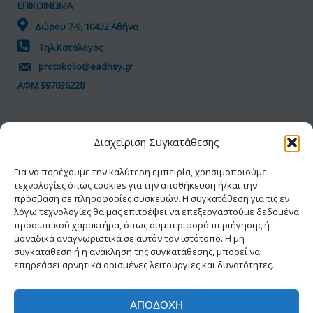
ΠΡΟΣΦΟΡΑ
ΕΠΙΚΟΙΝΩΝΙΑ
ΒΑΣΕΙ
Δώρου 7-9, 10432 Αθήνα
ΠΟΙΟΤΗΤΑΣ-
Τηλ.Κατάλογος
ΤΙΜΗΣ
protokollo@eadhsy.gr
ΑΦΜ 997036228
ΠΟΛΙΤΙΚΗ GDPR
Διαχείριση Συγκατάθεσης
Όροι Χρήσης
Προσωπικά Δεδομένα
Για να παρέχουμε την καλύτερη εμπειρία, χρησιμοποιούμε
τεχνολογίες όπως cookies για την αποθήκευση ή/και την
Πολιτική Cookies
πρόσβαση σε πληροφορίες συσκευών. Η συγκατάθεση για τις εν
Δήλωση Προσβασιμότητας
λόγω τεχνολογίες θα μας επιτρέψει να επεξεργαστούμε δεδομένα
προσωπικού χαρακτήρα, όπως συμπεριφορά περιήγησης ή
μοναδικά αναγνωριστικά σε αυτόν τον ιστότοπο. Η μη
συγκατάθεση ή η ανάκληση της συγκατάθεσης, μπορεί να
επηρεάσει αρνητικά ορισμένες λειτουργίες και δυνατότητες.
ΑΠΟΔΟΧΉ