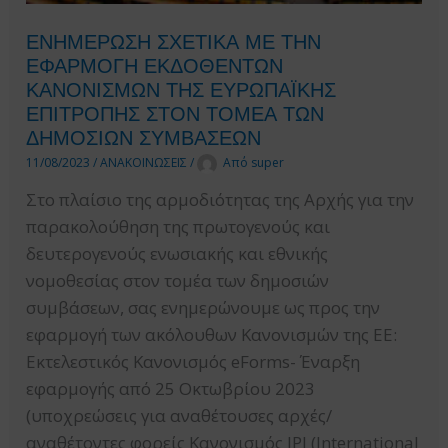
ΤΟΠΙΚΟΥ
ΕΝΗΜΕΡΩΣΗ ΣΧΕΤΙΚΑ ΜΕ ΤΗΝ
Η
ΕΦΑΡΜΟΓΗ ΕΚΔΟΘΕΝΤΩΝ
ΠΕΡΙΦΕΡΕΙΑΚΟΥ
ΚΑΝΟΝΙΣΜΩΝ ΤΗΣ ΕΥΡΩΠΑΪΚΗΣ
ΤΥΠΟΥ
ΕΠΙΤΡΟΠΗΣ ΣΤΟΝ ΤΟΜΕΑ ΤΩΝ
ΔΗΜΟΣΙΩΝ ΣΥΜΒΑΣΕΩΝ
ΓΙΑ
ΤΗ
11/08/2023
/
ΑΝΑΚΟΙΝΩΣΕΙΣ
/
Από
super
ΔΗΜΟΣΙΕΥΣΗ
Στο πλαίσιο της αρμοδιότητας της Αρχής για την
ΠΕΡΙΛΗΨΗΣ
παρακολούθηση της πρωτογενούς και
ΔΙΑΚΗΡΥΞΗΣ
δευτερογενούς ενωσιακής και εθνικής
ΔΙΑΓΩΝΙΣΤΙΚΩΝ
νομοθεσίας στον τομέα των δημοσιών
ΔΙΑΔΙΚΑΣΙΩΝ
συμβάσεων, σας ενημερώνουμε ως προς την
εφαρμογή των ακόλουθων Κανονισμών της ΕΕ:
Εκτελεστικός Κανονισμός eForms- Έναρξη
εφαρμογής από 25 Οκτωβρίου 2023
(υποχρεώσεις για αναθέτουσες αρχές/
αναθέτοντες φορείς Κανονισμός IPI (International