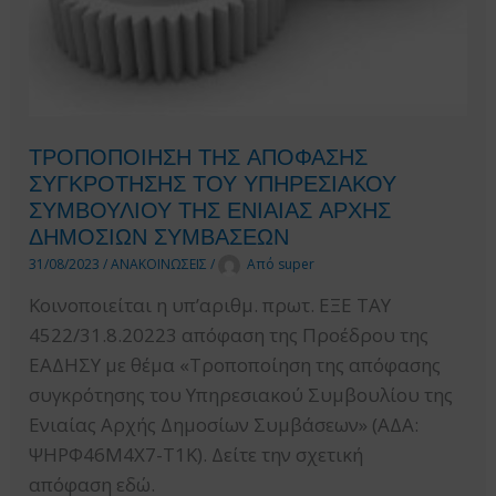
ΚΑΙ
ΤΩΝ
ΓΝΩΣΤΟΠΟΙΗΣΕΩΝ
ΓΙΑ
ΤΙΣ
ΤΡΟΠΟΠΟΙΗΣΗ ΤΗΣ ΑΠΟΦΑΣΗΣ
ΣΥΜΒΑΣΕΙΣ
ΣΥΓΚΡΟΤΗΣΗΣ ΤΟΥ ΥΠΗΡΕΣΙΑΚΟΥ
ΑΝΩ
ΣΥΜΒΟΥΛΙΟΥ ΤΗΣ ΕΝΙΑΙΑΣ ΑΡΧΗΣ
ΤΩΝ
ΔΗΜΟΣΙΩΝ ΣΥΜΒΑΣΕΩΝ
ΟΡΙΩΝ
31/08/2023
/
ΑΝΑΚΟΙΝΩΣΕΙΣ
/
Από
super
ΜΕΧΡΙ
Κοινοποιείται η υπ’αριθμ. πρωτ. ΕΞΕ ΤΑΥ
ΤΙΣ
4522/31.8.20223 απόφαση της Προέδρου της
31-
ΕΑΔΗΣΥ με θέμα «Τροποποίηση της απόφασης
01-
συγκρότησης του Υπηρεσιακού Συμβουλίου της
2024
Ενιαίας Αρχής Δημοσίων Συμβάσεων» (ΑΔΑ:
ΨΗΡΦ46Μ4Χ7-Τ1Κ). Δείτε την σχετική
απόφαση εδώ.