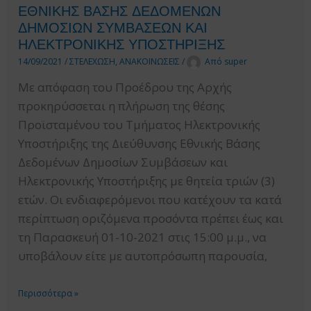
ΤΜΗΜΑΤΟΣ
ΕΘΝΙΚΗΣ ΒΑΣΗΣ ΔΕΔΟΜΕΝΩΝ
ΔΗΜΟΣΙΩΝ ΣΥΜΒΑΣΕΩΝ ΚΑΙ
ΟΙΚΟΝΟΜΙΚΗΣ
ΗΛΕΚΤΡΟΝΙΚΗΣ ΥΠΟΣΤΗΡΙΞΗΣ
ΥΠΟΣΤΗΡΙΞΗΣ
14/09/2021
/
ΣΤΕΛΕΧΩΣΗ
,
ΑΝΑΚΟΙΝΩΣΕΙΣ
/
Από
super
ΤΗΣ
ΔΙΕΥΘΥΝΣΗΣ
Με απόφαση του Προέδρου της Αρχής
ΔΙΟΙΚΗΤΙΚΗΣ
προκηρύσσεται η πλήρωση της θέσης
ΚΑΙ
Προϊσταμένου του Τμήματος Ηλεκτρονικής
ΟΙΚΟΝΟΜΙΚΗΣ
Υποστήριξης της Διεύθυνσης Εθνικής Βάσης
ΥΠΟΣΤΗΡΙΞΗΣ
Δεδομένων Δημοσίων Συμβάσεων και
ΤΗΣ
Ηλεκτρονικής Υποστήριξης με θητεία τριών (3)
ΕΑΑΔΗΣΥ
ετών. Οι ενδιαφερόμενοι που κατέχουν τα κατά
περίπτωση οριζόμενα προσόντα πρέπει έως και
τη Παρασκευή 01-10-2021 στις 15:00 μ.μ., να
υποβάλουν είτε με αυτοπρόσωπη παρουσία,
ΑΝΑΚΟΙΝΩΣΗ
Περισσότερα »