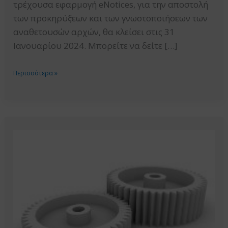
τρέχουσα εφαρμογή eNotices, για την αποστολή
των προκηρύξεων και των γνωστοποιήσεων των
αναθετουσών αρχών, θα κλείσει στις 31
Ιανουαρίου 2024. Μπορείτε να δείτε […]
ΔΥΝΑΤΟΤΗΤΑ
Περισσότερα »
ΧΡΗΣΗΣ
ΤΗΣ
ΕΦΑΡΜΟΓΗΣ
ENOTICES
ΤΗΣ
ΕΕ
ΓΙΑ
ΤΗΝ
ΑΠΟΣΤΟΛΗ
ΤΩΝ
ΠΡΟΚΗΡΥΞΕΩΝ