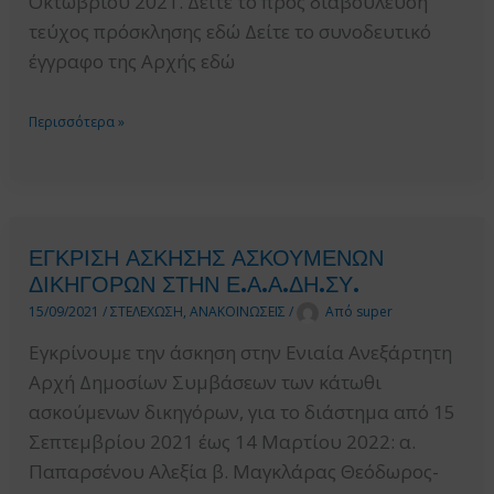
Οκτωβρίου 2021. Δείτε το προς διαβούλευση
τεύχος πρόσκλησης εδώ Δείτε το συνοδευτικό
έγγραφο της Αρχής εδώ
ΔΙΑΒΟΥΛΕΥΣΗ
Περισσότερα »
ΕΠΙ
ΤΩΝ
ΟΡΩΝ
ΤΟΥ
ΕΓΚΡΙΣΗ ΑΣΚΗΣΗΣ ΑΣΚΟΥΜΕΝΩΝ
ΥΠΟ
ΔΙΚΗΓΟΡΩΝ ΣΤΗΝ Ε.Α.Α.ΔΗ.ΣΥ.
ΕΚΔΟΣΗ
15/09/2021
/
ΣΤΕΛΕΧΩΣΗ
,
ΑΝΑΚΟΙΝΩΣΕΙΣ
/
Από
super
ΤΕΥΧΟΥΣ
Εγκρίνουμε την άσκηση στην Ενιαία Ανεξάρτητη
ΠΡΟΣΚΛΗΣΗΣ
Αρχή Δημοσίων Συμβάσεων των κάτωθι
ΓΙΑ
ασκούμενων δικηγόρων, για το διάστημα από 15
ΤΗΝ
Σεπτεμβρίου 2021 έως 14 Μαρτίου 2022: α.
“ΚΑΤΑΣΚΕΥΗ
Παπαρσένου Αλεξία β. Μαγκλάρας Θεόδωρος-
ΚΑΙ