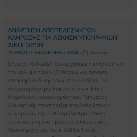
ΠΡΟΣΚΛΗΣΗ
ΓΙΑ
ΤΗΝ
ΠΛΗΡΩΣΗ
ΑΝΑΡΤΗΣΗ ΑΠΟΤΕΛΕΣΜΑΤΩΝ
ΤΗΣ
ΚΛΗΡΩΣΗΣ ΓΙΑ ΑΣΚΗΣΗ ΥΠΟΨΗΦΙΩΝ
ΘΕΣΗΣ
ΔΙΚΗΓΟΡΩΝ
ΠΡΟΪΣΤΑΜΕΝΟΥ
10/09/2021
/
ΣΤΕΛΕΧΩΣΗ
,
ΑΝΑΚΟΙΝΩΣΕΙΣ
/
Από
super
ΤΜΗΜΑΤΟΣ
Σήμερα 10-9-2021 διενεργήθηκε η κλήρωση για
ΗΛΕΚΤΡΟΝΙΚΗΣ
την κάλυψη τριών (3) θέσεων για άσκηση
ΥΠΟΣΤΗΡΙΞΗΣ
υποψηφίων δικηγόρων στην Εααδησυ: Η
ΤΗΣ
κλήρωση διενεργήθηκε από την κ. Νίκη
ΔΙΕΥΘΥΝΣΗΣ
Μοραλίδου, προϊσταμένη του Τμήματος
ΕΘΝΙΚΗΣ
Διοικητικής Υποστήριξης και Ανθρώπινου
ΒΑΣΗΣ
Δυναμικού, την κ. Φιλομήλα Κρουστάλη,
ΔΕΔΟΜΕΝΩΝ
προϊσταμένη του Τμήματος Οικονομικής
ΔΗΜΟΣΙΩΝ
Υποστήριξης και τον κ. Αλέξιο Τάττη,
ΣΥΜΒΑΣΕΩΝ