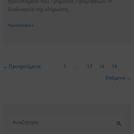
προϊστάμενο του Τμήματος Προμηθειών. Η
ΚΑΙ
διαδικασία της κλήρωσης
ΗΛΕΚΤΡΟΝΙΚΗΣ
ΥΠΟΣΤΗΡΙΞΗΣ
ΑΝΑΡΤΗΣΗ
Περισσότερα »
ΑΠΟΤΕΛΕΣΜΑΤΩΝ
ΚΛΗΡΩΣΗΣ
ΓΙΑ
ΑΣΚΗΣΗ
ΥΠΟΨΗΦΙΩΝ
←
Προηγούμενα
1
…
17
18
19
ΔΙΚΗΓΟΡΩΝ
Επόμενο
→
Α
ν
α
ζ
ή
τ