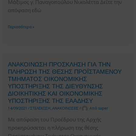
Μάξιμος γ. Παναγοπούλου Νικολέττα Δείτε την
ΑΝΑΒΑΘΜΙΣΗ
απόφαση εδώ
ΛΙΜΕΝΙΚΩΝ
ΥΠΟΔΟΜΩΝ
ΕΓΚΡΙΣΗ
Περισσότερα »
ΜΕΣΩ
ΑΣΚΗΣΗΣ
ΣΥΜΒΑΣΕΩΝ
ΑΣΚΟΥΜΕΝΩΝ
ΠΑΡΑΧΩΡΗΣΗΣ
ΔΙΚΗΓΟΡΩΝ
ΚΑΙ
ΣΤΗΝ
ΣΥΜΠΡΑΞΕΩΝ
ΑΝΑΚΟΙΝΩΣΗ ΠΡΟΣΚΛΗΣΗ ΓΙΑ ΤΗΝ
Ε.Α.Α.ΔΗ.ΣΥ.
ΔΗΜΟΣΙΟΥ
ΠΛΗΡΩΣΗ ΤΗΣ ΘΕΣΗΣ ΠΡΟΪΣΤΑΜΕΝΟΥ
ΚΑΙ
ΤΜΗΜΑΤΟΣ ΟΙΚΟΝΟΜΙΚΗΣ
ΥΠΟΣΤΗΡΙΞΗΣ ΤΗΣ ΔΙΕΥΘΥΝΣΗΣ
ΙΔΙΩΤΙΚΟΥ
ΔΙΟΙΚΗΤΙΚΗΣ ΚΑΙ ΟΙΚΟΝΟΜΙΚΗΣ
ΤΟΜΕΑ
ΥΠΟΣΤΗΡΙΞΗΣ ΤΗΣ ΕΑΑΔΗΣΥ
(ΣΔΙΤ)”
14/09/2021
/
ΣΤΕΛΕΧΩΣΗ
,
ΑΝΑΚΟΙΝΩΣΕΙΣ
/
Από
super
Με απόφαση του Προέδρου της Αρχής
προκηρύσσεται η πλήρωση της θέσης
Προϊσταμένου Τμήματος Οικονομικής